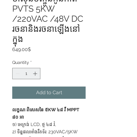
PVTS 5KW
/220VAC /48V DC
រចនានិងរចនាឡើងនៅ
ក្នុង
Price
649.00$
Quantity
*
Add to Cart
លក្ខណៈពិសេសនៃ ៥KW ៤៨ វី MPPT
៨០ អា
១) អេក្រង់ LCD, ថ្ម ៤៨ វ៉,
2) ទិន្នផលអាំងវឺតទ័រ: 230VAC/5KW