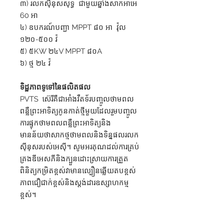
៣) រលកស៊ីនុសសុទ្ធ ជាមួយឆ្នាំងសាកអាអេ
60 អា
៤) ឧបករណ៍បញ្ជា MPPT ៨០ អា វ៉ុល
១២០-៥០០ វ៉
៥) ៥KW ២៤V MPPT ៨០A
៦) ថ្ម ២៤ វ៉
ទិដ្ឋភាព​ទូទៅ​នៃ​ផលិតផល
PVTS ស៊េរីគឺជាអាំងវឺតទ័របញ្ចូលថាមពល
ពន្លឺព្រះអាទិត្យកូនកាត់ថ្មីមួយដែលរួមបញ្ចូល
ការផ្ទុកថាមពលពន្លឺព្រះអាទិត្យនិង
មានន័យថាសាកថ្មថាមពលនិងទិន្នផលរលក
ស៊ីនុសរបស់អេស៊ី។ សូមអរគុណដល់ការគ្រប់
គ្រងឌីអេសភីនិងក្បួនដោះស្រាយការត្រួត
ពិនិត្យកម្រិតខ្ពស់វាមានល្បឿនឆ្លើយតបខ្ពស់
ភាពជឿជាក់ខ្ពស់និងស្តង់ដារឧស្សាហកម្ម
ខ្ពស់។