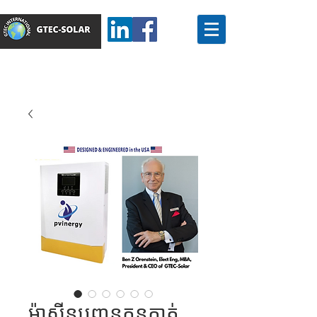
ម៉ាស៊ីនបញ្ចូនកូនកាត់