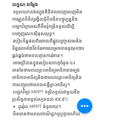
លក្ខណៈសម្តែង
·ទទួលយកតង់ស្យុងឌីជីថលពេញលេញនិង
ការត្រួតពិនិត្យរង្វិលជុំបិទជិតបច្ចុប្បន្ននិង
បច្ចេកវិទ្យាអេសភីអឹមវ៉ូកម្រិតខ្ពស់ដើម្បី
បញ្ចេញរលកស៊ីនុសសុទ្ធ។
·របៀបទិន្នផលពីរពោលគឺផ្លូវបញ្ច្រាស់មេនិង
ទិន្នផលអាំងវឺតទ័រអាចសម្រេចបាននូវមុខងារ
ផ្គត់ផ្គង់ថាមពលគ្មានការរំខាន។
·អាចប្រើបានក្នុងរបៀបសាកថ្មចំនួន ៤៖
មានតែថាមពលព្រះអាទិត្យអាទិភាពចម្បង
អាទិភាពអាទិត្យនិងថាមពលព្រះអាទិត្យនិង
ការបញ្ចូលថាមពលពន្លឺព្រះអាទិត្យ។
·បច្ចេកវិទ្យា MPPT កម្រិតខ្ពស់ជាមួយនឹង
ប្រសិទ្ធភាពខ្ពស់រហូតដល់ ៩៩.៩%
ជួរវ៉ុល MPPT ធំទូលាយ។
·មិនមានថាមពលពាណិជ្ជកម្មឬថ្មទេហើយ
ថាមពលព្រះអាទិត្យមានមុខងារផ្ទុកឯករាជ្យ។
·ជាមួយនឹងមុខងារនៃការធ្វើឱ្យថ្មលីចូមសកម្ម
ដោយថាមពលពន្លឺព្រះអាទិត្យនិងថាមពលមេ