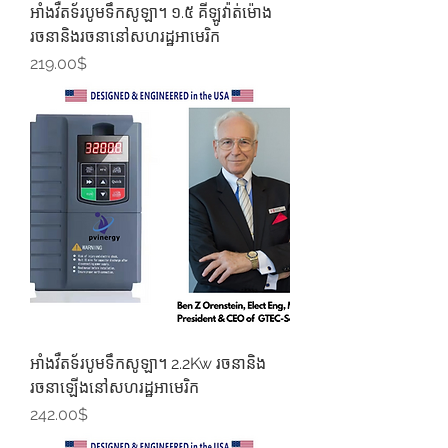
អាំងវឺតទ័របូមទឹកសូឡា។ ១.៥ គីឡូវ៉ាត់ម៉ោង
រចនានិងរចនានៅសហរដ្ឋអាមេរិក
Price
219.00$
អាំងវឺតទ័របូមទឹកសូឡា។ 2.2Kw រចនានិង
រចនាឡើងនៅសហរដ្ឋអាមេរិក
Price
242.00$