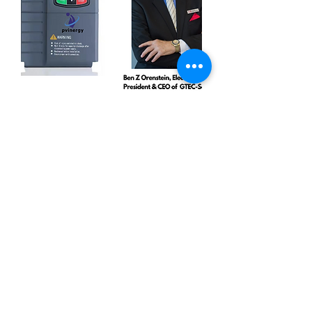
អាំងវឺតទ័របូមទឹកសូឡា។ 5.5KW រចនានិង
រចនាឡើងនៅសហរដ្ឋអាមេរិក
Price
245.00$