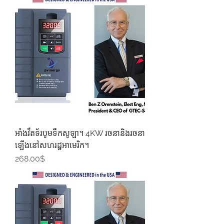
អាំងវឺតទ័របូមទឹកសូឡា។ 4KW រចនានិងរចនា
ឡើងនៅសហរដ្ឋអាមេរិក។
Price
268.00$