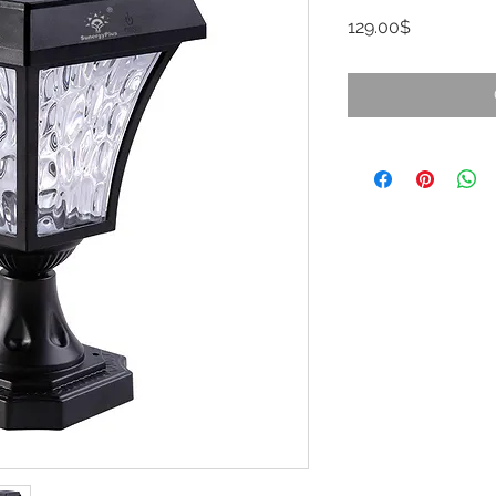
Price
129.00$