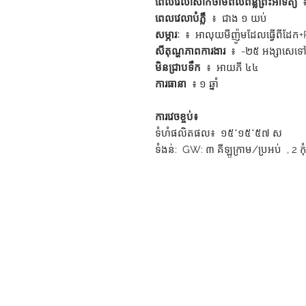
ពេលវេលាសាកថាមពលពន្លឺព្រះអាទិត្យ
៖
ពេលវេលាបំភ្លឺ
៖ ជាង ១ យប់
សម្ភារៈ
៖ អាលុយមីញ៉ូមដែលធ្វើពីដែ
សីតុណ្ហភាពការងារ
៖ -២៥ អង្សាសេទៅ
មិន​ជ្រាប​ទឹក
៖ អាយភី ៤៤
ការធានា
៖ ១ ឆ្នាំ
ការវេចខ្ចប់៖
ទំហំផលិតផល៖ ១៥*១៥*៥៧ ស
ទំងន់: GW: ៣ គីឡូក្រាម/ប្រអប់ , 2 ក