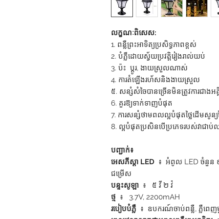
លក្ខណៈពិសេស:
1. ពន្លឺព្រះអាទិត្យប្រសិទ្ធភាពខ្ពស់
2. បំភ្លឺដោយស្វ័យប្រវត្តិរៀងរាល់យប់
3. ប៉ះ ប្តូរ, ងាយស្រួលណាស់
4. ការតំឡើងរហ័សនិងងាយស្រួល
៥. សន្សំសំចៃបានច្រើនមិនត្រូវការជាងអគ្គិស
6. គួរឱ្យទាក់ទាញបំផុត
7. ការសន្សំថាមពលល្អបំផុតថ្លៃដើមសូន្យ
8. ល្អបំផុតប្រសិនបើប្រភេទរបស់វាជាប់លា
បញ្ជាក់៖
អេសភីស្តា LED
៖ អំពូល LED ចំនួន ៩
ជម្រើស
បន្ទះ​សូ​ឡា
៖ ៥ វី ២ វ៉
ថ្ម
៖ 3.7V, 2200mAH
របៀបបំភ្លឺ
៖ ឧបករណ៍ចាប់ពន្លឺ, ភ្លឺពេ