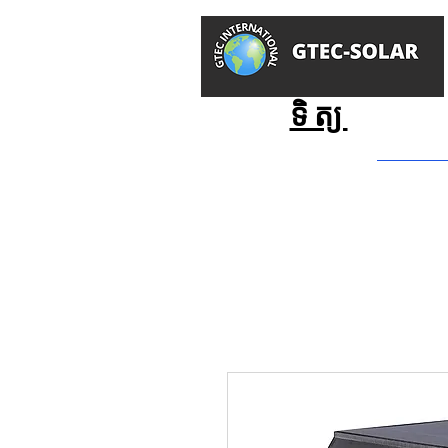
GTEC -
ថាមពលព្រះអា
ទិត្យ