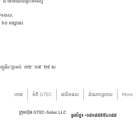
 ៨ ម៉ោងដោយព្រះអាទិត្យ
ក+PMMA
 ៦០ អង្សាសេ
ុំព្យូទ័រ/ប្រអប់ ៣២* ១៧* ២៩ ស
ហាង
អំពី GTEC
ផលិតផល
ដំណោះស្រាយ
More
ក្រុមហ៊ុន GTEC-Solar, LLC
ទូរស័ព្ទ៖ +១៨១៨៨៥៥៤០៨៨