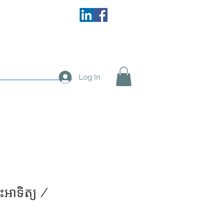
More
Log In
រះអាទិត្យ /