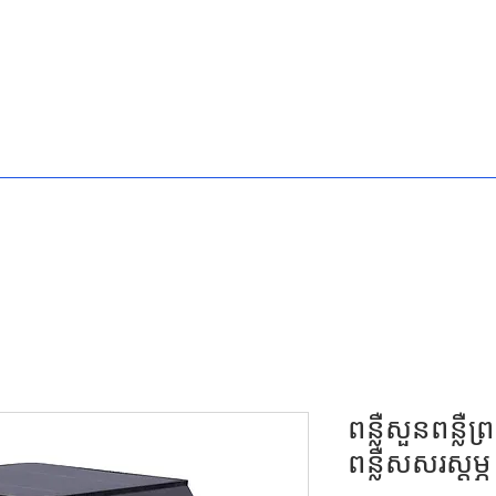
ហាង
អំពី GTEC
ផលិតផល
ពន្លឺសួនពន្លឺព្
ពន្លឺសសរស្តម្ភ