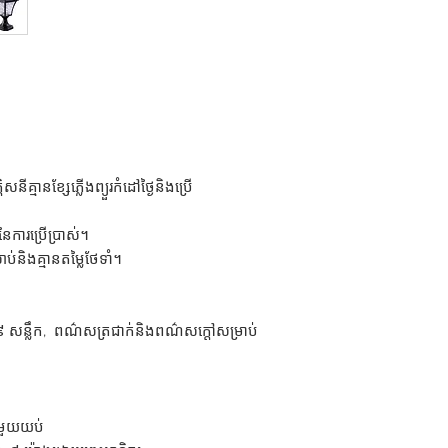
នីគ្មានខ្សែភ្លើងព្យួរកំដៅថ្ងៃនិងប្រើ
នៃការប្រើប្រាស់។
ប់និងគ្មានតម្លៃថែទាំ។
 សន្លឹក, ពណ៌សត្រជាក់និងពណ៌សក្តៅសម្រាប់
ញមួយយប់