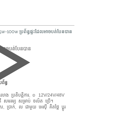
w-100w ប្រព័ន្ធផ្ទះដែលអាចបត់បែនបាន
ែលអាចបត់បែនបាន
ព័ន្ធ
់, រលោង ប្រតិបត្តិការ, ☺ 12V/24V/48V
ា គឺ សមរម្យ សម្រាប់ ចល័ត ប្រើ។
ប្រាក់, ល ជាមួយ អេស៊ី គិតថ្លៃ ប្ដូរ