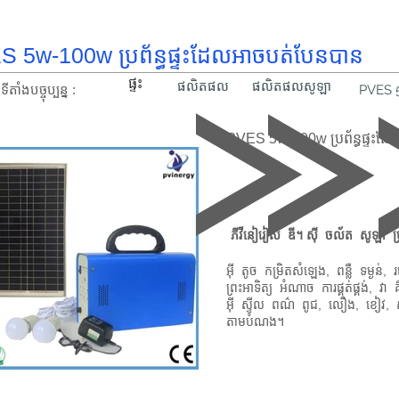
 5w-100w ប្រព័ន្ធផ្ទះដែលអាចបត់បែនបាន
ផ្ទះ
ផលិតផល
ផលិតផលសូឡា
ទីតាំង​បច្ចុប្បន្ន :
PVES 5
PVES 5w-100w ប្រព័ន្ធផ្ទះដ
ភីវីនៀរៀស ឌី។ ស៊ី ចល័ត សូឡា ប្រ
អ៊ី តូច កម្រិតសំឡេង, ពន្លឺ ទម្ងន
ព្រះអាទិត្យ អំណាច ការផ្គត់ផ្គង់, វ
អ៊ី ស្ទីល ពណ៌ ពូជ, លឿង, ខៀវ, ស, 
តាមបំណង។