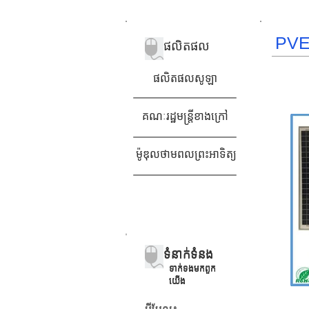
PVES
ផលិតផល
ផលិតផលសូឡា
គណៈរដ្ឋមន្ត្រីខាងក្រៅ
ម៉ូឌុលថាមពលព្រះអាទិត្យ
ទំនាក់ទំនង
ទំនាក់ទំនង
ទាក់ទង​មក​ពួក​
ទាក់ទង​មក​ពួក​
យើង
យើង