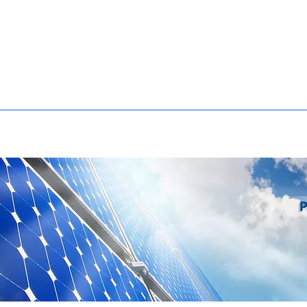
ហាង
អំពី GTEC
ផលិតផល