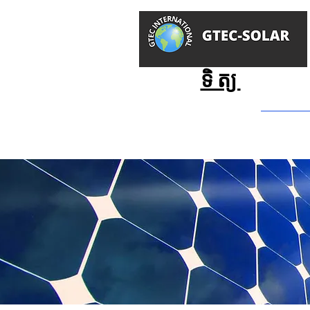
GTEC -
ថាមពលព្រះអា
ទិត្យ