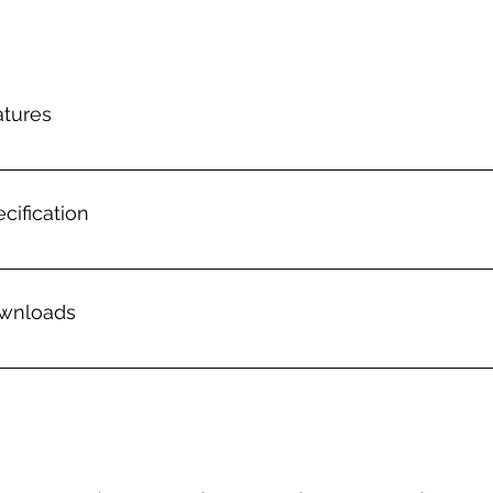
atures
cification
wnloads
S 5w-100w Protable Home System