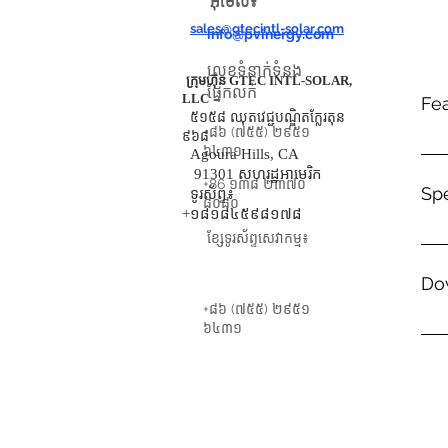
អ៊ីមែល៖
អ៊ីមែល៖
sales@gtecintl-solar.com
info@pvinergy.com
លេខទំនាក់ទំនង
ក្រុមហ៊ុន GTEC INTL-SOLAR,
ផ្នែកលក់
LLC
Fe
៥១៥៨ ឈុតវេជ្ជបណ្ឌិតក្លែរតុន
+៨៦ (៧៥៥) ២៩៥១
៩៦៨
៦៤៣១
.
Agoura Hills, CA
91301 សហរដ្ឋអាមេរិក
+86 ១៣៨ ២៣៧០
Spe
ទូរស័ព្ទ៖
៨០៨០
+១៨១៨៤៥៩៨១៧៨
ខ្សែទូរស័ព្ទសេវាកម្ម៖
.
Do
+៨៦ (៧៥៥) ២៩៥១
៦៤៣១
PVE